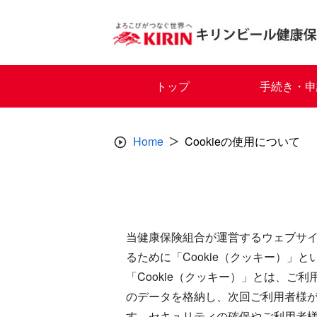
Skip
to
content
トップ
手続き・申
Home
Cookieの使用について
当健康保険組合が運営するウェブサ
るために「Cookie（クッキー）」
「Cookie（クッキー）」とは、
のデータを格納し、次回ご利用者様
す。セキュリティの確保やご利用者