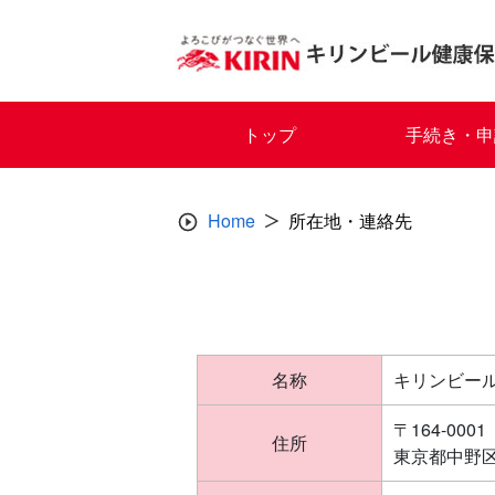
Skip
to
content
トップ
手続き・申
Home
所在地・連絡先
名称
キリンビー
〒164-0001
住所
東京都中野区