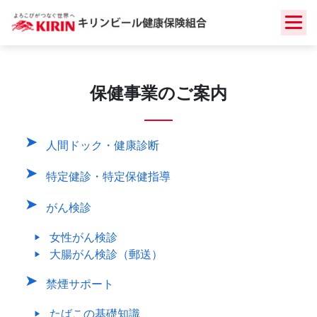
Skip
to
content
保健事業のご案内
人間ドック・健康診断
特定健診・特定保健指導
がん検診
女性がん検診
大腸がん検診（郵送）
禁煙サポート
たばこの基礎知識