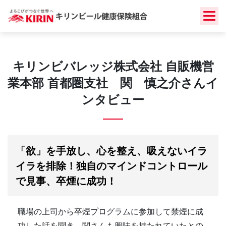
Skip
to
content
キリンビバレッジ株式会社 自販機営
業本部 首都圏支社 関 慎之介さんイ
ンタビュー
「欲」を手放し、心を整え、吸えないイラ
イラを排除！独自のマインドコントロール
で見事、卒煙に成功！
職場の上司から卒煙プログラムに参加して禁煙に成
功した話を聞き、関さんも興味を持たれていたとの