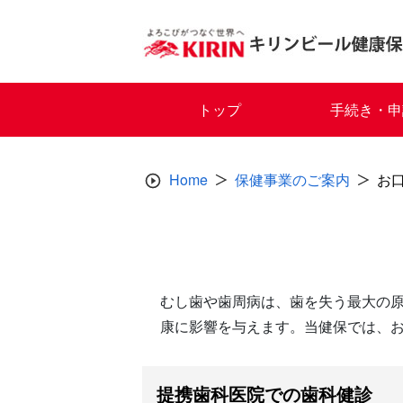
Skip
to
content
トップ
手続き・申
Home
保健事業のご案内
お
むし歯や歯周病は、歯を失う最大の
康に影響を与えます。当健保では、
提携歯科医院での歯科健診