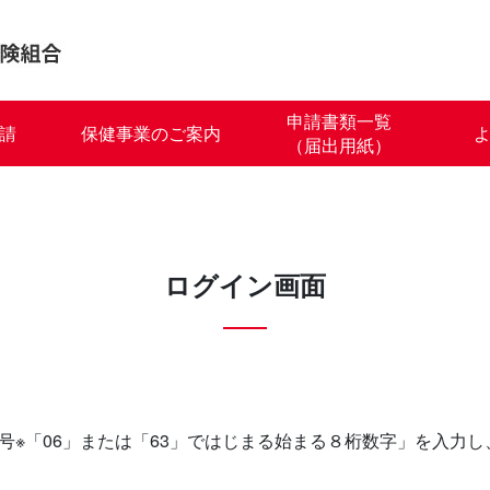
申請書類一覧
請
保健事業のご案内
（届出用紙）
ログイン画面
号※「06」または「63」ではじまる始まる８桁数字」を入力