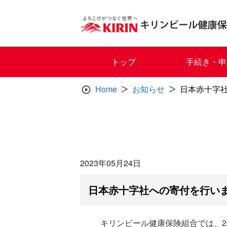
Skip
to
content
トップ
手続き・申
Home
お知らせ
日本赤十字
2023年05月24日
日本赤十字社への寄付を行い
キリンビール健康保険組合では、2