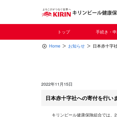
Skip
to
content
トップ
手続き・申
Home
お知らせ
日本赤十字
2022年11月15日
日本赤十字社への寄付を行い
キリンビール健康保険組合では、2