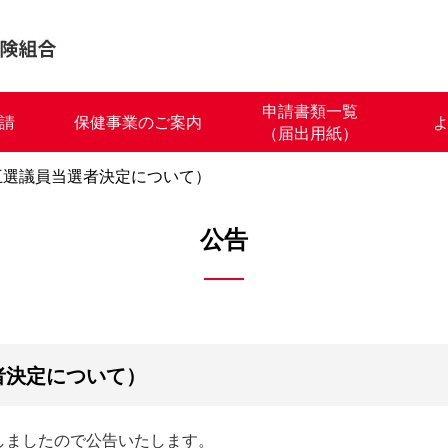
申請書類一覧
請
保健事業のご案内
（届出用紙）
互選議員当選者決定について）
公告
者決定について）
しましたので公告いたします。