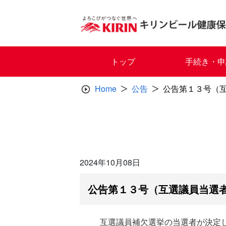
Skip
to
content
トップ
手続き・申
Home
公告
公告第１３号（
2024年10月08日
公告第１３号（互選議員当選
互選議員補欠選挙の当選者が決定