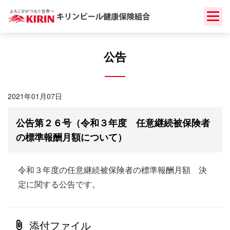
Skip
to
content
公告
2021年01月07日
公告第２６号（令和３年度 任意継続被保険者
の標準報酬月額について）
令和３年度の任意継続被保険者の標準報酬月額 決
定に関する公告です。
添付ファイル