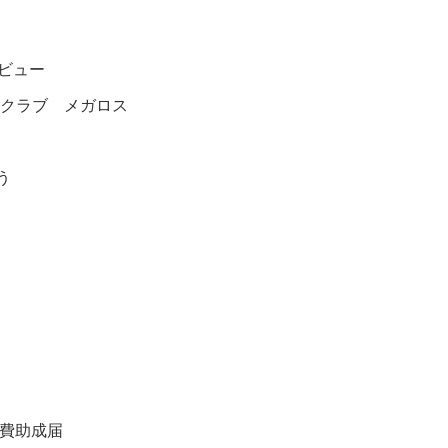
ビュー
ツクラブ メガロス
う
療費助成届