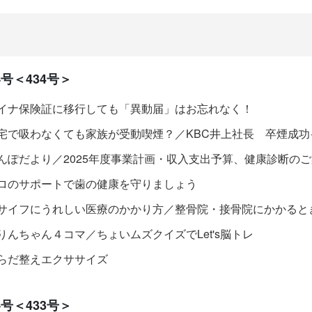
号＜434号＞
イナ保険証に移行しても「異動届」はお忘れなく！
宅で吸わなくても家族が受動喫煙？／KBC井上社長 卒煙成功
んぽだより／2025年度事業計画・収入支出予算、健康診断の
ロのサポートで歯の健康を守りましょう
サイフにうれしい医療のかかり方／整骨院・接骨院にかかると
りんちゃん４コマ／ちょいムズクイズでLet's脳トレ
らだ整えエクササイズ
号＜433号＞