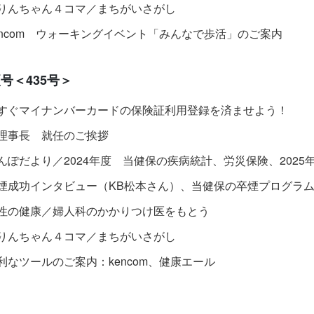
りんちゃん４コマ／まちがいさがし
encom ウォーキングイベント「みんなで歩活」のご案内
号＜435号＞
すぐマイナンバーカードの保険証利用登録を済ませよう！
理事長 就任のご挨拶
んぽだより／2024年度 当健保の疾病統計、労災保険、202
煙成功インタビュー（KB松本さん）、当健保の卒煙プログラ
性の健康／婦人科のかかりつけ医をもとう
りんちゃん４コマ／まちがいさがし
利なツールのご案内：kencom、健康エール