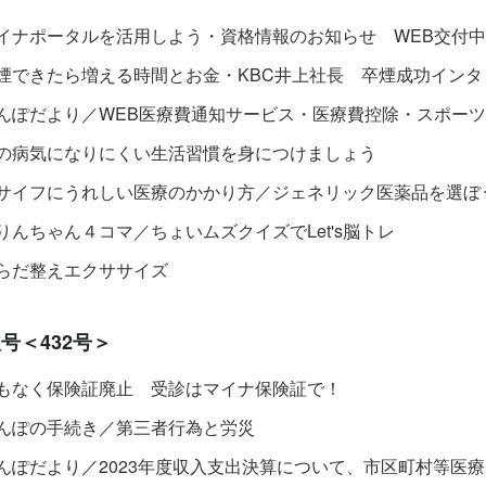
イナポータルを活用しよう・資格情報のお知らせ WEB交付中
煙できたら増える時間とお金・KBC井上社長 卒煙成功インタ
んぽだより／WEB医療費通知サービス・医療費控除・スポー
の病気になりにくい生活習慣を身につけましょう
サイフにうれしい医療のかかり方／ジェネリック医薬品を選ぼ
りんちゃん４コマ／ちょいムズクイズでLet's脳トレ
らだ整えエクササイズ
号＜432号＞
もなく保険証廃止 受診はマイナ保険証で！
んぽの手続き／第三者行為と労災
んぽだより／2023年度収入支出決算について、市区町村等医