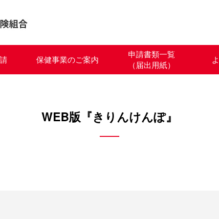
申請書類一覧
請
保健事業のご案内
（届出用紙）
WEB版『きりんけんぽ』