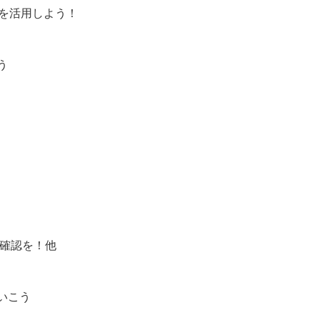
を活用しよう！
う
に確認を！他
いこう