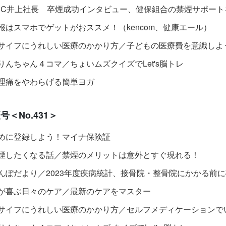
BC井上社長 卒煙成功インタビュー、健保組合の禁煙サポート
報はスマホでゲットがおススメ！（kencom、健康エール）
サイフにうれしい医療のかかり方／子どもの医療費を意識しよ
りんちゃん４コマ／ちょいムズクイズでLet's脳トレ
理痛をやわらげる簡単ヨガ
＜No.431＞
めに登録しよう！マイナ保険証
煙したくなる話／禁煙のメリットは意外とすぐ現れる！
んぽだより／2023年度疾病統計、接骨院・整骨院にかかる前
が喜ぶ日々のケア／最新のケアをマスター
サイフにうれしい医療のかかり方／セルフメディケーションで