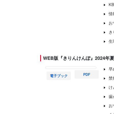
K
情
お
き
生
WEB版『きりんけんぽ』2024年夏号
早
PDF
電子ブック
禁
け
歯
お