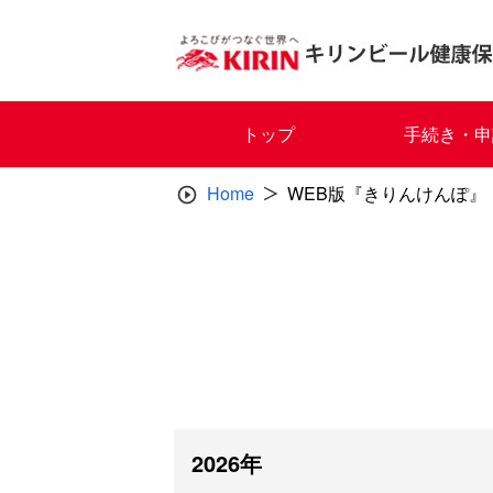
Skip
to
content
トップ
手続き・申
Home
WEB版『きりんけんぽ』
2026年