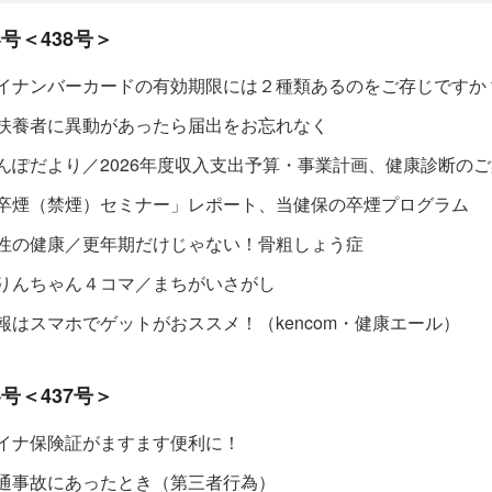
号＜438号＞
イナンバーカードの有効期限には２種類あるのをご存じですか
扶養者に異動があったら届出をお忘れなく
んぽだより／2026年度収入支出予算・事業計画、健康診断の
卒煙（禁煙）セミナー」レポート、当健保の卒煙プログラム
性の健康／更年期だけじゃない！骨粗しょう症
りんちゃん４コマ／まちがいさがし
報はスマホでゲットがおススメ！（kencom・健康エール）
号＜437号＞
イナ保険証がますます便利に！
通事故にあったとき（第三者行為）