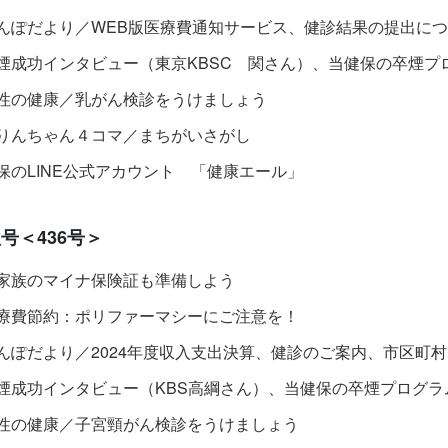
んぽだより／WEB版医療費通知サービス、健診結果の提出に
煙成功インタビュー（東京KBSC 関さん）、当健保の卒煙プ
性の健康／乳がん検診をうけましょう
りんちゃん４コマ／まちがいさがし
保のLINE公式アカウント 「健康エール」
号＜436号＞
家族のマイナ保険証も準備しよう
療費節約：ポリファーマシーにご注意を！
んぽだより／2024年度収入支出決算、健診のご案内、市区町
煙成功インタビュー（KBS高綱さん）、当健保の卒煙プログラ
性の健康／子宮頸がん検診をうけましょう