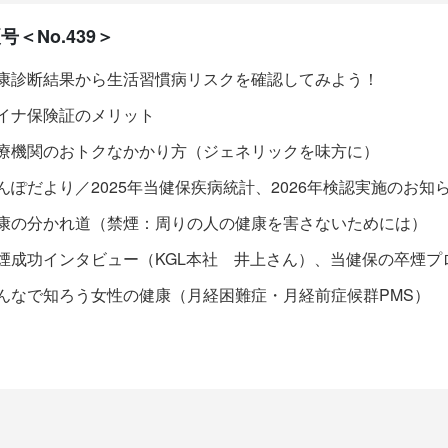
＜No.439＞
康診断結果から生活習慣病リスクを確認してみよう！
イナ保険証のメリット
療機関のおトクなかかり方（ジェネリックを味方に）
んぽだより／2025年当健保疾病統計、2026年検認実施のお
康の分かれ道（禁煙：周りの人の健康を害さないためには）
煙成功インタビュー（KGL本社 井上さん）、当健保の卒煙プ
んなで知ろう女性の健康（月経困難症・月経前症候群PMS）