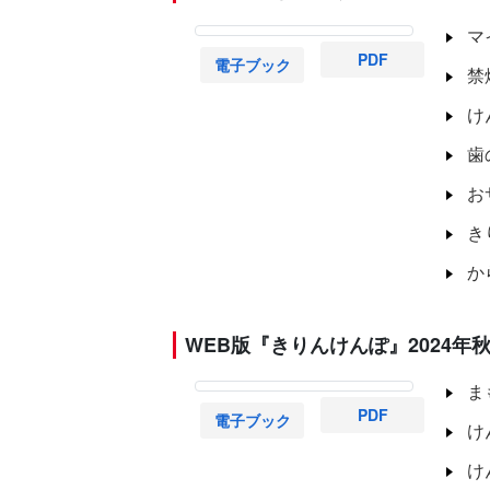
マ
PDF
電子ブック
禁
け
歯
お
き
か
WEB版『きりんけんぽ』2024年秋
ま
PDF
電子ブック
け
け