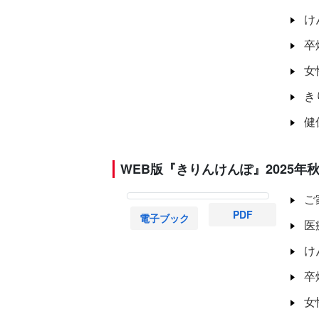
け
卒
女
き
健
WEB版『きりんけんぽ』2025年秋
ご
PDF
電子ブック
医
け
卒
女