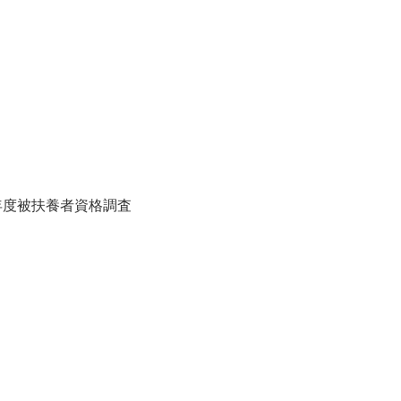
5年度被扶養者資格調査
ム